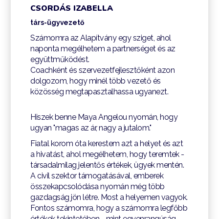
CSORDÁS IZABELLA
társ-ügyvezető
Számomra az Alapítvány egy sziget, ahol
naponta megélhetem a partnerséget és az
együttműködést.
Coachként és szervezetfejlesztőként azon
dolgozom, hogy minél több vezető és
közösség megtapasztalhassa ugyanezt.
Hiszek benne Maya Angelou nyomán, hogy
ugyan "magas az ár, nagy a jutalom."
Fiatal korom óta kerestem azt a helyet és azt
a hivatást, ahol megélhetem, hogy teremtek -
társadalmilag jelentős értékek, ügyek mentén.
A civil szektor támogatásával, emberek
összekapcsolódása nyomán még több
gazdagság jön létre. Most a helyemen vagyok.
Fontos számomra, hogy a számomra legfőbb
értékek tekintetében - mint egyenrangúság,