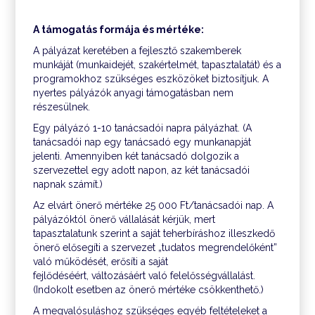
A támogatás formája és mértéke:
A pályázat keretében a fejlesztő szakemberek
munkáját (munkaidejét, szakértelmét, tapasztalatát) és a
programokhoz szükséges eszközöket biztosítjuk. A
nyertes pályázók anyagi támogatásban nem
részesülnek.
Egy pályázó 1-10 tanácsadói napra pályázhat. (A
tanácsadói nap egy tanácsadó egy munkanapját
jelenti. Amennyiben két tanácsadó dolgozik a
szervezettel egy adott napon, az két tanácsadói
napnak számít.)
Az elvárt önerő mértéke 25 000 Ft/tanácsadói nap. A
pályázóktól önerő vállalását kérjük, mert
tapasztalatunk szerint a saját teherbíráshoz illeszkedő
önerő elősegíti a szervezet „tudatos megrendelőként”
való működését, erősíti a saját
fejlődéséért, változásáért való felelősségvállalást.
(Indokolt esetben az önerő mértéke csökkenthető.)
A megvalósuláshoz szükséges egyéb feltételeket a