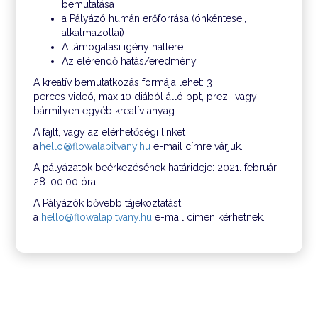
bemutatása
a Pályázó humán erőforrása (önkéntesei,
alkalmazottai)
A támogatási igény háttere
Az elérendő hatás/eredmény
A kreatív bemutatkozás formája lehet: 3
perces videó, max 10 diából álló ppt, prezi, vagy
bármilyen egyéb kreatív anyag.
A fájlt, vagy az elérhetőségi linket
a
hello@flowalapitvany.hu
e-mail címre várjuk.
A pályázatok beérkezésének határideje: 2021. február
28. 00.00 óra
A Pályázók bővebb tájékoztatást
a
hello@flowalapitvany.hu
e-mail címen kérhetnek.