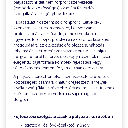
pályázatot hirdet nem forprofit szervezetek
(csoportok, közösségek) számára fejlesztési
szolgáltatásaink igénybevételére.
Tapasztalatunk szerint sok nonprofit, illetve civil
szervezet akar eredményesen, hatékonyan,
professzionálisan működni, ennek érdekében
figyelmet fordít saját problémáinak azonosítására és
megoldására, az elakadások feloldására, változási
folyamatának eredményes vezetésére. Azt is látjuk,
hogy a nonprofit szervezetek nagy részének nincsen
elegendő saját forrása komplex fejlesztési, vagy
változásmenedzsment folyamat finanszírozására.
A pályázat keretében olyan szervezetek (csoportok,
közösségek) számára kínálunk fejlesztést, amelyek
tevékenységükkel szélesebb társadalmi hatást fejtenek
ki, és ennek érdekében akarnak saját magukon
dolgozni.
Fejlesztési szolgáltatások a pályázat keretében
stratégia- és jövőképalkotó műhely