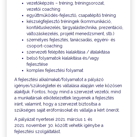
vezetőképzés – tréning, tréningsorozat,
vezetői coaching
együttműködés-fejlesztő, csapatépítő tréning
készségfejlesztő tréningek (kommunikáció,
konfliktuskezelés, tárgyalástechnika, prezentáció,
változáskezelés, projekt menedzsment, stb.)
személyes fejlesztés, tanácsadás, egyéni- és
csoport-coaching
szervezeti felépítés kialakítása / átalakítása
belső folyamatok kialakítása és/vagy
fejlesztése
komplex fejlesztési folyamat
A fejlesztési alkalmakat/folyamatot a pályázó
igényei/szükségletei és vállalása alapján vele közösen
alakítjuk. Fontos, hogy mind a szervezet vezetői, mind
a munkatársak elkötelezettek legyenek a fejlesztés
iránt, valamint, hogy a szervezet biztosítsa a
szükséges saját erőforrásokat és vállalja a kért önerőt.
A pályázat nyertesei 2021. március 1. és
2021. november 30. között vehetik igénybe a
fejlesztési szolgáltatást.